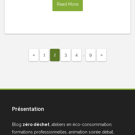
Read More
…
«
1
2
3
4
9
»
Présentation
Blog
zéro déchet
, ateliers en éco-consommation,
formations professionnelles, animation soirée débat,