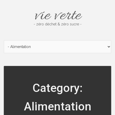
Skip
vie verte
to
content
- zéro déchet & zéro sucre -
Category:
Alimentation