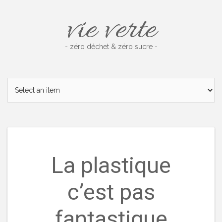
Skip
vie verte
to
content
- zéro déchet & zéro sucre -
La plastique
c’est pas
fantastique