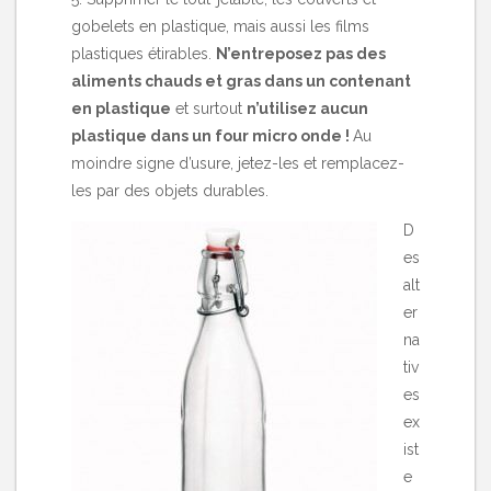
gobelets en plastique, mais aussi les films
plastiques étirables.
N’entreposez pas des
aliments chauds et gras dans un contenant
en plastique
et surtout
n’utilisez aucun
plastique dans un four micro onde !
Au
moindre signe d’usure, jetez-les et remplacez-
les par des objets durables.
D
es
alt
er
na
tiv
es
ex
ist
e